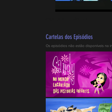
Megaliga MTV - Abertura
Cartelas dos Episódios
Os episódios não estão disponíveis na in