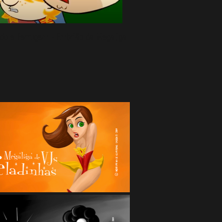
do e Ferrugem - Embrião da Megaliga