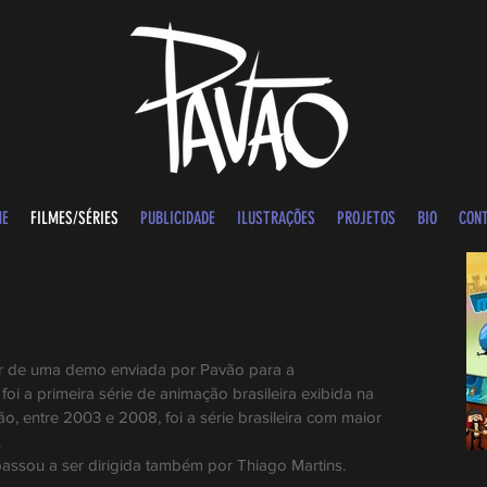
ME
FILMES/SÉRIES
PUBLICIDADE
ILUSTRAÇÕES
PROJETOS
BIO
CON
ir de uma demo enviada por Pavão para a
i a primeira série de animação brasileira exibida na
o, entre 2003 e 2008, foi a série brasileira com maior
.
assou a ser dirigida também por Thiago Martins.