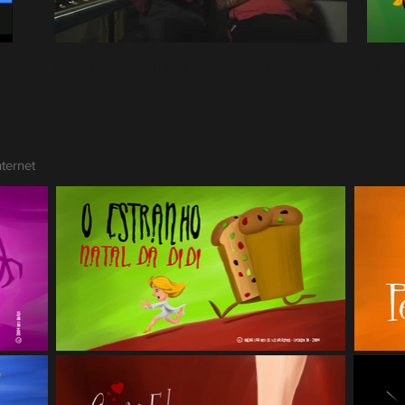
My MTV - Drogaria de Desenhos Animados
João Gor
MTV
ternet